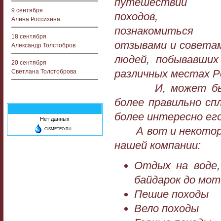
путешествий
9 сентября
походов,
Алина Россихина
познакомиться
18 сентября
отзывами и совета
Александр Толстобров
людей, побывавших
20 сентября
различных местах Ро
Светлана Толстоброва
И, может быть, 
более правильно сп
более интересно ег
Нет данных
А вот и некоторые
GISMETEO.RU
нашей компании:
Отдых на воде,
байдарок до мот
Пешие походы
Вело походы